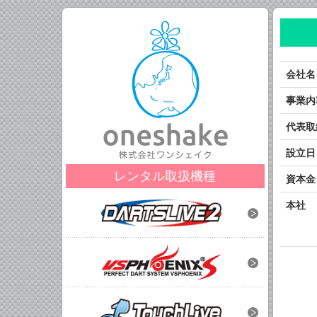
会社名
事業内
代表取
設立日
レンタル取扱機種
資本金
本社